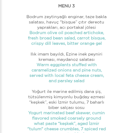
MENU 3
Bodrum zeytinyağlı enginar, taze bakla
salatası, havuç "bisque” çıtır dereotu
yaprakları, acı portakal jölesi
Bodrum olive oil poached artichoke,
fresh broad bean salad, carrot bisque,
crispy dill leaves, bitter orange gel
Ilık imam bayıldı, Ezine inek peyniri
kreması, maydanoz salatası
Warm eggplants stuffed with
caramelized onions and pine nuts,
served with local feta cheese cream,
and parsley salad
Yoğurt ile marine edilmiş dana şiş,
tütsülenmiş kimyonlu buğday ezmesi
“keşkek”, eski İzmir tulumu, 7 baharlı
biber salçası sosu
Yogurt marinated beef skewer, cumin
flavored smoked coarsely ground
what paste “keşkek”, aged İzmir
"tulum" cheese crumbles, 7 spiced red