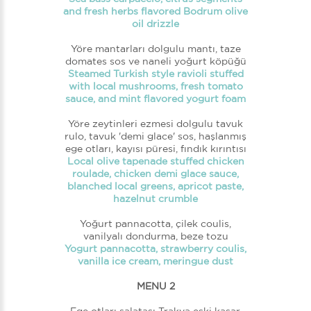
and fresh herbs flavored Bodrum olive
oil drizzle
Yöre mantarları dolgulu mantı, taze
domates sos ve naneli yoğurt köpüğü
Steamed Turkish style ravioli stuffed
with local mushrooms, fresh tomato
sauce, and mint flavored yogurt foam
Yöre zeytinleri ezmesi dolgulu tavuk
rulo, tavuk 'demi glace' sos, haşlanmış
ege otları, kayısı püresi, fındık kırıntısı
Local olive tapenade stuffed chicken
roulade, chicken demi glace sauce,
blanched local greens, apricot paste,
hazelnut crumble
Yoğurt pannacotta, çilek coulis,
vanilyalı dondurma, beze tozu
Yogurt pannacotta, strawberry coulis,
vanilla ice cream, meringue dust
MENU 2