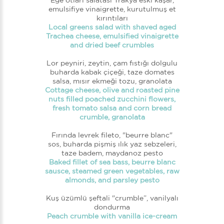
Ege otları salatası Trakya eski kaşar,
emulsifiye vinaigrette, kurutulmuş et
kırıntıları
Local greens salad with shaved aged
Trachea cheese, emulsified vinaigrette
and dried beef crumbles
Lor peyniri, zeytin, çam fıstığı dolgulu
buharda kabak çiçeği, taze domates
salsa, mısır ekmeği tozu, granolata
Cottage cheese, olive and roasted pine
nuts filled poached zucchini flowers,
fresh tomato salsa and corn bread
crumble, granolata
Fırında levrek fileto, "beurre blanc"
sos, buharda pişmiş ılık yaz sebzeleri,
taze badem, maydanoz pesto
Baked fillet of sea bass, beurre blanc
sausce, steamed green vegetables, raw
almonds, and parsley pesto
Kuş üzümlü şeftali "crumble”, vanilyalı
dondurma
Peach crumble with vanilla ice-cream