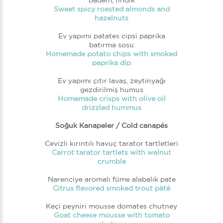
badem, fındık
Sweet spicy roasted almonds and
hazelnuts
Ev yapımı patates cipsi paprika
batırma sosu
Homemade potato chips with smoked
paprika dip
Ev yapımı çıtır lavaş, zeytinyağı
gezdirilmiş humus
Homemade crisps with olive oil
drizzled hummus
Soğuk Kanapeler / Cold canapés
Cevizli kırıntılı havuç tarator tartletleri
Carrot tarator tartlets with walnut
crumble
Narenciye aromalı füme alabalık pate
Citrus flavored smoked trout pâté
Keçi peyniri mousse domates chutney
Goat cheese mousse with tomato