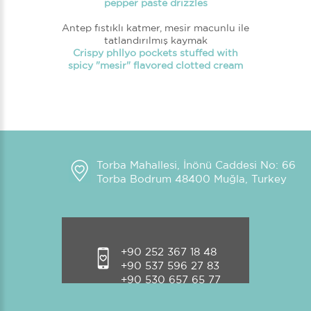
pepper paste drizzles
Antep fıstıklı katmer, mesir macunlu ile
tatlandırılmış kaymak
Crispy phllyo pockets stuffed with
spicy "mesir" flavored clotted cream
Torba Mahallesi, İnönü Caddesi No: 66
Torba Bodrum 48400 Muğla, Turkey
+90 252 367 18 48
+90 537 596 27 83
+90 530 657 65 77