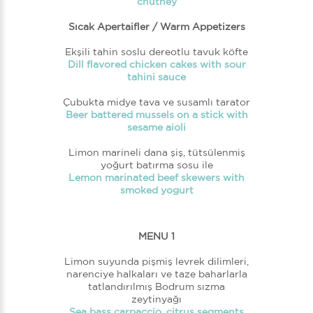
chutney
Sıcak Apertaifler / Warm Appetizers
Ekşili tahin soslu dereotlu tavuk köfte
Dill flavored chicken cakes with sour
tahini sauce
Çubukta midye tava ve susamlı tarator
Beer battered mussels on a stick with
sesame aioli
Limon marineli dana şiş, tütsülenmiş
yoğurt batırma sosu ile
Lemon marinated beef skewers with
smoked yogurt
MENU 1
Limon suyunda pişmiş levrek dilimleri,
narenciye halkaları ve taze baharlarla
tatlandırılmış Bodrum sızma
zeytinyağı
Sea bass carpaccio, citrus segments